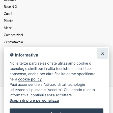
Rose N 3
Cuori
Piante
Mazzi
Composizioni
Centrotavola
Cesti
X
🍪 Informativa
Funebre
Noi e terze parti selezionate utilizziamo cookie o
Coroncine
tecnologie simili per finalità tecniche e, con il tuo
Festa Della Mamma
consenso, anche per altre finalità come specificato
nella
cookie policy
.
Puoi acconsentire all’utilizzo di tali tecnologie
utilizzando il pulsante “Accetta”. Chiudendo questa
informativa, continui senza accettare.
Made with
by
Infoser.it
-
Realizzazione Siti ecommerce per Fioristi
- ©
Scopri di più e personalizza
2026
Privacy Policy
Cookie Policy
Termini e Condizioni