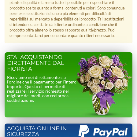
piante di qualità e faremo tutto il possibile per rispecchiare il
prodotto scelto quanto a forma, contenuti e colori. Sono comunque
permesse sostituzioni di uno o più elementi per difficoltà di
reperibilità sul mercato e deperibilità del prodotto. Tali sostituzioni
si intendono accettate dal cliente ordinante a condizione che il
prodotto offra almeno lo stesso rapporto qualità/prezzo. Puoi
sempre contattarci per concordare quanto ritieni necessario.
STAI ACQUISTANDO
DIRETTAMENTE DAL
FIORISTA
Riceviamo noi direttamente sia
l’ordine che il pagamento per l’intero
importo. Questo ci permette di
realizzare il servizio richiesto nel
migliore dei modi, con reciproca
soddisfazione.
ACQUISTA ONLINE IN
SICUREZZA