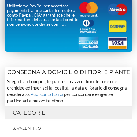
Utilizziamo PayPal per accettare i
pagamenti tramite carta di credito o
conto Paypal. CiÃ² garantisce che le
informazioni della tua carta di credito
non vengono condivise con noi.
CONSEGNA A DOMICILIO DI FIORI E PIANTE
Scegli fra i bouquet, le piante, i mazzi di fiori, le rose o le
orchidee ed inserisci la località, la data e l’orario di consegna
desiderato.
Puoi contattarci
per concordare esigenze
particolari a mezzo telefono.
CATEGORIE
S. VALENTINO