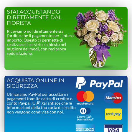
STAI ACQUISTANDO
DIRETTAMENTE DAL
FIORISTA
Riceviamo noi direttamente sia
l’ordine che il pagamento per l’intero
importo. Questo ci permette di
realizzare il servizio richiesto nel
migliore dei modi, con reciproca
soddisfazione.
ACQUISTA ONLINE IN
SICUREZZA
Utilizziamo PayPal per accettare i
pagamenti tramite carta di credito o
conto Paypal. CiÃ² garantisce che le
informazioni della tua carta di credito
non vengono condivise con noi.